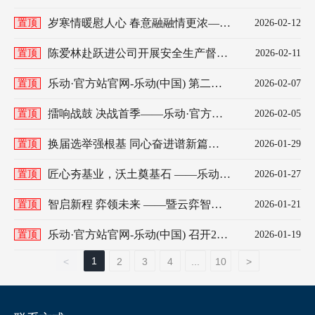
开职工大会暨安全知识学习活动 寓教
于乐开启“十五五”高质量发展新篇章
岁寒情暖慰人心 春意融融情更浓——
置顶
2026-02-12
乐动·官方站官网-乐动(中国) 开展新
春送温暖慰问活动
陈爱林赴跃进公司开展安全生产督导
置顶
2026-02-11
检查暨春节慰问活动
乐动·官方站官网-乐动(中国) 第二届
置顶
2026-02-07
第一次会员（职工）代表大会胜利召
开
擂响战鼓 决战首季——乐动·官方站
置顶
2026-02-05
官网-乐动(中国) 召开“开门红”生产经
营调度会
换届选举强根基 同心奋进谱新篇
置顶
2026-01-29
—— 轻武所工会第四届第一次会员
（职工）代表大会圆满召开
匠心夯基业，沃土奠基石 ——乐动·
置顶
2026-01-27
官方站官网-乐动(中国) 永州火工园区
项目奠基仪式圆满举行
智启新程 弈领未来 ——暨云弈智能
置顶
2026-01-21
开业仪式圆满举行
乐动·官方站官网-乐动(中国) 召开202
置顶
2026-01-19
5年度本部职能部门述职测评会
1
<
2
3
4
...
10
>