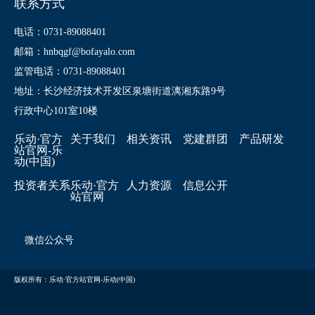
联系方式
电话：0731-89088401
邮箱：hnbqgf@bofayalo.com
监管电话：0731-89088401
地址：长沙经济技术开发区泉塘街道漓湘东路9号
行政中心101室10楼
乐动·官方
关于我们
相关资讯
党建群团
产品研发
站官网-乐
动(中国)
投资者关系
乐动·官方
人力资源
信息公开
站官网
微信公众号
版权所有：乐动·官方站官网-乐动(中国)