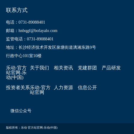
联系方式
电话：0731-89088401
邮箱：hnbqgf@bofayalo.com
监管电话：0731-89088401
地址：长沙经济技术开发区泉塘街道漓湘东路9号
行政中心101室10楼
乐动·官方
关于我们
相关资讯
党建群团
产品研发
站官网-乐
动(中国)
投资者关系
乐动·官方
人力资源
信息公开
站官网
微信公众号
版权所有：乐动·官方站官网-乐动(中国)