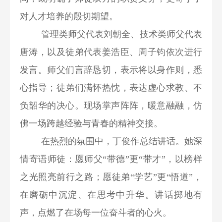
对人才培养的殷切期望。
管理类师父代表刘朝全、技术类师父代表
唐涛，以及徒弟代表姜浩臣、周子钧依次进行
发言。师父们言辞恳切，表示将以身作则，悉
心指导；徒弟们满怀热忱，表达虚心求教、不
负韶华的决心。现场掌声阵阵，暖意融融，仿
佛一场跨越经验与青春的精神交接。
在热烈的氛围中，丁俊作总结讲话。她深
情寄语师徒：愿师父“带德”更“带才”，以榜样
之光照亮前行之路；愿徒弟“学艺”更“悟道”，
在磨砺中沉淀、在思考中升华。讲话掷地有
声，点燃了在场每一位奋斗者的心火。