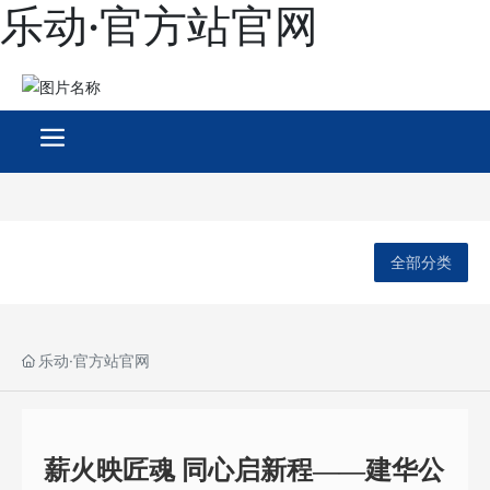
乐动·官方站官网
全部分类
乐动·官方站官网
薪火映匠魂 同心启新程——建华公