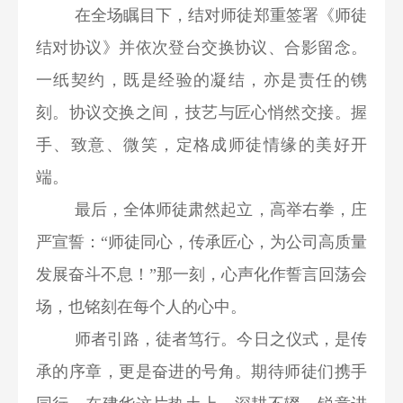
在全场瞩目下，结对师徒郑重签署《师徒
结对协议》并依次登台交换协议、合影留念。
一纸契约，既是经验的凝结，亦是责任的镌
刻。协议交换之间，技艺与匠心悄然交接。握
手、致意、微笑，定格成师徒情缘的美好开
端。
最后，全体师徒肃然起立，高举右拳，庄
严宣誓：“师徒同心，传承匠心，为公司高质量
发展奋斗不息！”那一刻，心声化作誓言回荡会
场，也铭刻在每个人的心中。
师者引路，徒者笃行。今日之仪式，是传
承的序章，更是奋进的号角。期待师徒们携手