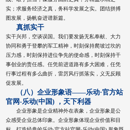
实；求服务经济之真，务科学发展之实。团结拼搏
图发展，扬帆奋进谱新篇。
真抓实干
实干兴邦，空谈误国。我们要发扬无私奉献、大力
协同和勇于登攀的军工精神，时刻保持爬坡过坎的
压力感，时刻保持进位争先的使命感，时刻保持干
事创业的责任感。任凭前进道路有多大困难，任凭
行事过程有多么曲折，雷厉风行抓落实，义无反顾
促发展。
（八）企业形象语——乐动·官方站
官网-乐动(中国) ，天下利器
企业形象是企业精神外在表象，企业形象是公
众感受企业总体印象。企业形象体现企业价值和目
标，打造经典的乐动·官方站官网-乐动(中国) 形象既