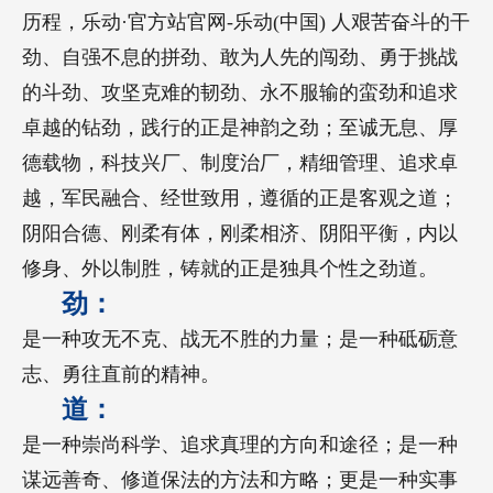
历程，乐动·官方站官网-乐动(中国) 人艰苦奋斗的干
劲、自强不息的拼劲、敢为人先的闯劲、勇于挑战
的斗劲、攻坚克难的韧劲、永不服输的蛮劲和追求
卓越的钻劲，践行的正是神韵之劲；至诚无息、厚
德载物，科技兴厂、制度治厂，精细管理、追求卓
越，军民融合、经世致用，遵循的正是客观之道；
阴阳合德、刚柔有体，刚柔相济、阴阳平衡，内以
修身、外以制胜，铸就的正是独具个性之劲道。
劲：
是一种攻无不克、战无不胜的力量；是一种砥砺意
志、勇往直前的精神。
道：
是一种崇尚科学、追求真理的方向和途径；是一种
谋远善奇、修道保法的方法和方略；更是一种实事