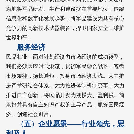
渝地将军品研发、生产和建设摆在首要地位，围绕
信息化和数字化发展趋势，将军品建设为具有核心
竞争力的高新技术武器装备，捍卫国家安全，维护
世界和平。
服务经济
民品壮业。面对计划经济向市场经济的成功转型，
我们必须因应时代潮流，贯彻军民融合战略，遵循
市场规律，扬长避短，投身市场经济潮流。大力推
进产学研结合体系，大力推进体制机制变革，大力
推进自主创新，将民品开发为规模大、盈利强、前
景好并具有自主知识产权的主导产品，服务国民经
济，创造社会财富。
（五）企业愿景——行业领先，思
利及人