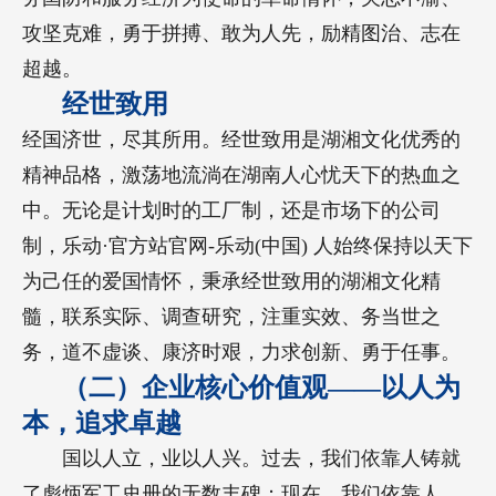
攻坚克难，勇于拼搏、敢为人先，励精图治、志在
超越。
经世致用
经国济世，尽其所用。经世致用是湖湘文化优秀的
精神品格，激荡地流淌在湖南人心忧天下的热血之
中。无论是计划时的工厂制，还是市场下的公司
制，乐动·官方站官网-乐动(中国) 人始终保持以天下
为己任的爱国情怀，秉承经世致用的湖湘文化精
髓，联系实际、调查研究，注重实效、务当世之
务，道不虚谈、康济时艰，力求创新、勇于任事。
（二）企业核心价值观——以人为
本，追求卓越
国以人立，业以人兴。过去，我们依靠人铸就
了彪炳军工史册的无数丰碑；现在，我们依靠人、