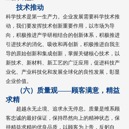
技术推动
科学技术是第一生产力。企业发展需要科学技术推
动，我们要发挥技术创新重要作用，以市场为导
向，积极推进产学研相结合的创新体系，积极推进
引进技术的消化、吸收和再创新，积极推进自我主
导的原始创新和集成创新，掌握关键核心技术，以
新技术、新材料、新工艺的广泛应用，促进科技产
业化、产业科技化和发展全球化的良性发展，彰显
企业价值。
（六）质量观——顾客满意，精益
求精
超越永无止境、追求永无停息。质量是维系顾
客忠诚的最好保证，保持昂然向上的精神状态，保
持精益求精的优良品质，以顾客为上帝，反躬自