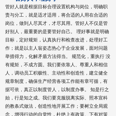
管好人就是根据目标合理设置机构与岗位，明确职
责与分工，就是适才适用，将合适的人用在合适的
岗位，做到人尽其才，才尽其用。管好人不仅是管
好别人，最重要的是要管好自己。 理好事就是明确
目标，定好规矩，认真执行和检查改进，处理好工
作；就是以主人翁姿态热心于企业发展，面对问题
举措得力，化解矛盾方法得当。 规范化，重执行 没
有规矩，不成方圆。我们要依靠人、尊重人和相信
人，调动员工积极性、主动性和创造性，建立健全
规章制度，确保生产经营各项工作能有章可循，有
据可依，真正以制度管人，以制度办事。 知是行之
始，行是知之成。我们要克服脱离实际、照本宣科
的教条式做法，创造性地开展工作；要树立全局观
念，增强行动的自觉性，杜绝上有政策、下有对策