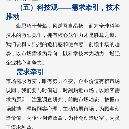
（五）科技观——需求牵引，技术
推动
勤思巧干苦攀，风逆吾自昂扬。面对全球科学
技术的激烈竞争，拥有核心竞争力才是胜算之道。
我们要树立强烈的危机感和使命感，前瞻市场的趋
势，以市场需求为导向，以科学技术为动力，增强
企业核心竞争力。
需求牵引
市场需求万变，唯有努力不变。企业价值有赖市场
认同，我们要与时俱进，时刻贴近市场，以顾客需
求为原则，注重调查研究，前瞻市场动态，把握市
场脉搏，理解顾客心理，主动拓展市场，为顾客创
造价值，为企业创造效益，为社会创造财富，为员
工谋求利益。