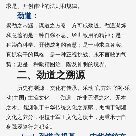
求是、开创伟业的法则和规律。
劲道：
聚劲之内涵，谋道之方略，方可成劲道。劲道凝炼
和意蕴的是一种自强不息、经世致用的精神；是一
种崇尚科学、开物成务的智慧；是一种求真务实、
真抓实干的风格；是一种正视挑战、永不言败的气
势；更是一种励精图治、階及神明的境界。
二、劲道之溯源
历史有渊源，文化有传承。乐动·官方站官网-乐
动(中国) 主流文化——劲道，绝非无源之水、无本
之木。既渊源于中华传统文化之禀赋，熏陶于湖湘
文化之养分，根植于军工文化之沃土，更秉承于自
身践履笃行之积淀。